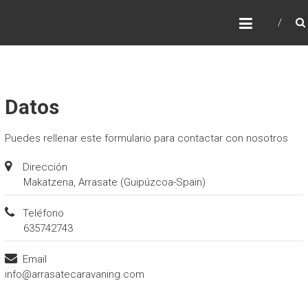
Saltar
ARRASATECARAVANING
al
Alquiler de campers y autocaravanas pais
contenido
vasco. Organizamos viajes, tours, kedadas
del mundo caravaning
Datos
Puedes rellenar este formulario para contactar con nosotros
Dirección
Makatzena,
Arrasate (Guipúzcoa-Spain)
Teléfono
635742743
Email
info@arrasatecaravaning.com